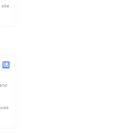
site
tano
pois