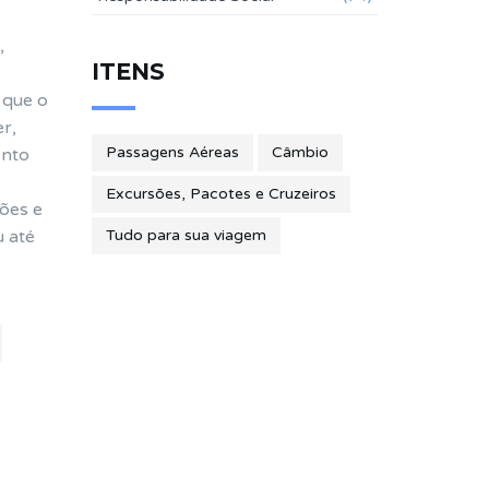
,
ITENS
 que o
r,
Passagens Aéreas
Câmbio
ento
Excursões, Pacotes e Cruzeiros
ões e
u até
Tudo para sua viagem