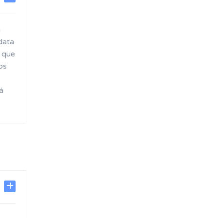
a
data
s que
os
á