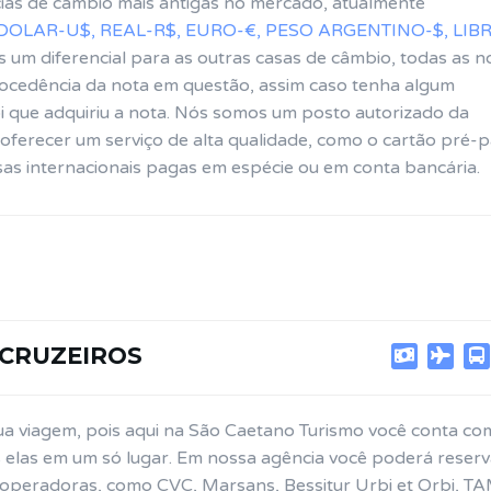
ias de câmbio mais antigas no mercado, atualmente
DOLAR-U$, REAL-R$, EURO-€, PESO ARGENTINO-$, LIB
s um diferencial para as outras casas de câmbio, todas as n
ocedência da nota em questão, assim caso tenha algum
 que adquiriu a nota. Nós somos um posto autorizado da
oferecer um serviço de alta qualidade, como o cartão pré-
sas internacionais pagas em espécie ou em conta bancária.
 CRUZEIROS
 sua viagem, pois aqui na São Caetano Turismo você conta co
elas em um só lugar. Em nossa agência você poderá reserv
peradoras, como CVC, Marsans, Bessitur Urbi et Orbi, T